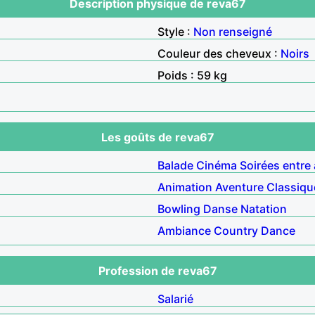
Description physique de reva67
Style :
Non renseigné
Couleur des cheveux :
Noirs
Poids : 59 kg
Les goûts de reva67
Balade
Cinéma
Soirées entre
Animation
Aventure
Classiqu
Bowling
Danse
Natation
Ambiance
Country
Dance
Profession de reva67
Salarié