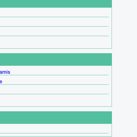
 amis
e