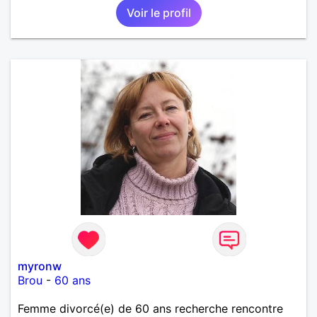
Voir le profil
myronw
Brou
-
60 ans
Femme divorcé(e) de 60 ans recherche rencontre