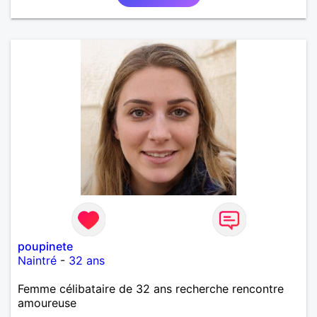
poupinete
Naintré
-
32 ans
Femme célibataire de 32 ans recherche rencontre
amoureuse