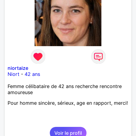
niortaize
Niort
-
42 ans
Femme célibataire de 42 ans recherche rencontre
amoureuse
Pour homme sincère, sérieux, age en rapport, merci!
Voir le profil