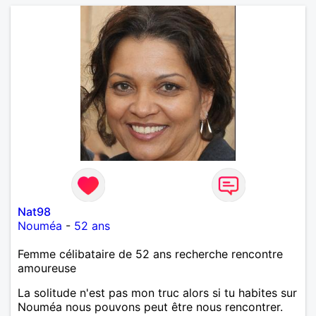
Nat98
Nouméa
-
52 ans
Femme célibataire de 52 ans recherche rencontre
amoureuse
La solitude n'est pas mon truc alors si tu habites sur
Nouméa nous pouvons peut être nous rencontrer.