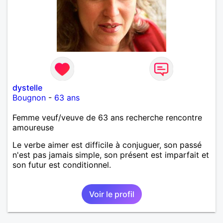
dystelle
Bougnon
-
63 ans
Femme veuf/veuve de 63 ans recherche rencontre
amoureuse
Le verbe aimer est difficile à conjuguer, son passé
n'est pas jamais simple, son présent est imparfait et
son futur est conditionnel.
Voir le profil