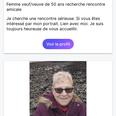
Femme veuf/veuve de 50 ans recherche rencontre
amicale
Je cherche une rencontre sérieuse. Si vous êtes
intéressé par mon portrait. Lien avec moi. Je suis
toujours heureuse de vous accueillir.
Voir le profil