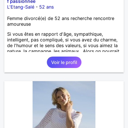
f passionnee
L'Etang-Salé
-
52 ans
Femme divorcé(e) de 52 ans recherche rencontre
amoureuse
Si vous êtes en rapport d'âge, sympathique,
intelligent, pas compliqué, si vous avez du charme,
de l'humour et le sens des valeurs, si vous aimez la
nature, la campagne, les animaux.. Alors on pourrait
s'entendre, du coup n'hésitez pas à me contacter.
Voir le profil