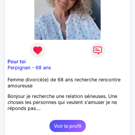
Pour toi
Perpignan
-
68 ans
Femme divorcé(e) de 68 ans recherche rencontre
amoureuse
Bonjour je recherche une relation sérieuses. Une
choses les personnes qui veulent s'amuser je ne
réponds pas....
Voir le profil