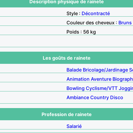
Description physique de rainete
Style :
Décontracté
Couleur des cheveux :
Bruns
Poids : 56 kg
Les goûts de rainete
Balade
Bricolage/Jardinage
S
Animation
Aventure
Biograph
Bowling
Cyclisme/VTT
Joggi
Ambiance
Country
Disco
Profession de rainete
Salarié