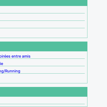
oirées entre amis
ie
ng/Running