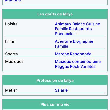
Les goûts de lallya
Loisirs
Animaux
Balade
Cuisine
Famille
Restaurants
Spectacles
Films
Aventure
Biographie
Famille
Sports
Marche
Randonnée
Musiques
Musique contemporaine
Reggae
Rock
Variétés
Profession de lallya
Métier
Salarié
Plus sur ma vie