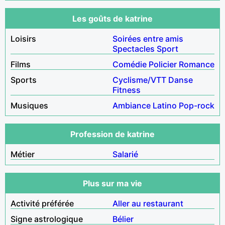
Les goûts de katrine
Loisirs
Soirées entre amis
Spectacles
Sport
Films
Comédie
Policier
Romance
Sports
Cyclisme/VTT
Danse
Fitness
Musiques
Ambiance
Latino
Pop-rock
Profession de katrine
Métier
Salarié
Plus sur ma vie
Activité préférée
Aller au restaurant
Signe astrologique
Bélier