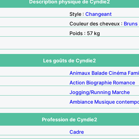
Description physique de Cyndie2
Style :
Changeant
Couleur des cheveux :
Bruns
Poids : 57 kg
Les goûts de Cyndie2
Animaux
Balade
Cinéma
Fami
Action
Biographie
Romance
Jogging/Running
Marche
Ambiance
Musique contempo
Profession de Cyndie2
Cadre