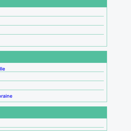
lle
raine