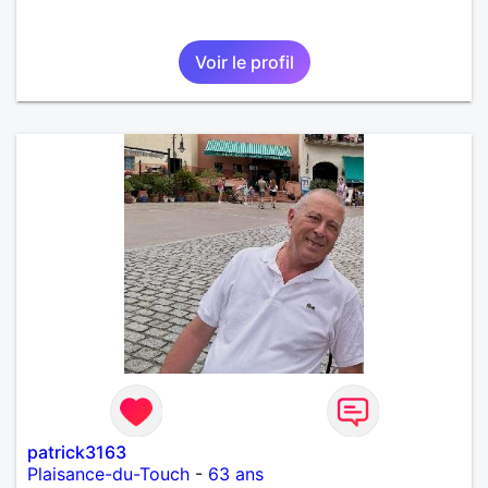
Voir le profil
patrick3163
Plaisance-du-Touch
-
63 ans