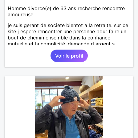
Homme divorcé(e) de 63 ans recherche rencontre
amoureuse
je suis gerant de societe bientot a la retraite. sur ce
site j espere rencontrer une personne pour faire un
bout de chemin ensemble dans la confiance
mutuelle et la complicité. demande d argent s
abstenir
Voir le profil