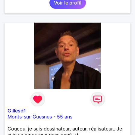
Voir le profil
Gillesd1
Monts-sur-Guesnes
-
55 ans
Coucou, je suis dessinateur, auteur, réalisateur.. Je
suis un amoureux passionné :-)