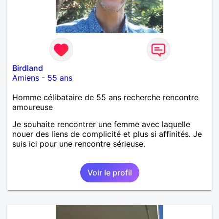
Birdland
Amiens
-
55 ans
Homme célibataire de 55 ans recherche rencontre
amoureuse
Je souhaite rencontrer une femme avec laquelle
nouer des liens de complicité et plus si affinités. Je
suis ici pour une rencontre sérieuse.
Voir le profil