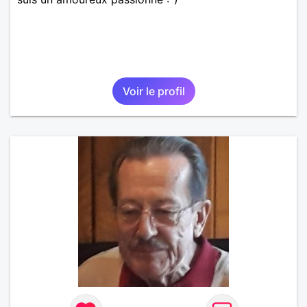
Voir le profil