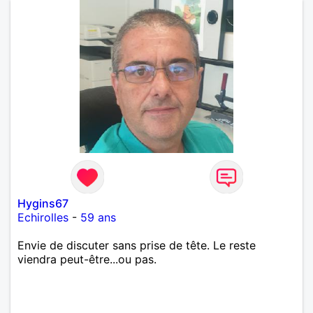
Hygins67
Echirolles
-
59 ans
Envie de discuter sans prise de tête. Le reste
viendra peut-être...ou pas.