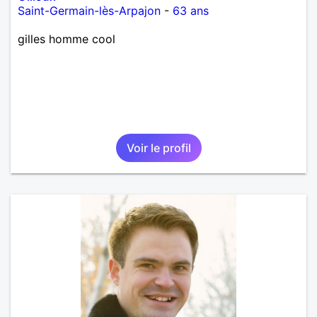
Saint-Germain-lès-Arpajon
-
63 ans
gilles homme cool
Voir le profil