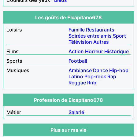
Les goûts de Elcapitano678
Loisirs
Famille
Restaurants
Soirées entre amis
Sport
Télévision
Autres
Films
Action
Horreur
Historique
Sports
Football
Musiques
Ambiance
Dance
Hip-hop
Latino
Pop-rock
Rap
Reggae
Rnb
Profession de Elcapitano678
Métier
Salarié
Plus sur ma vie