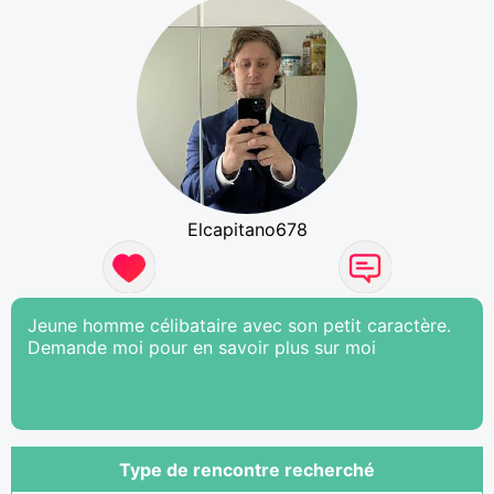
Elcapitano678
Jeune homme célibataire avec son petit caractère.
Demande moi pour en savoir plus sur moi
Type de rencontre recherché