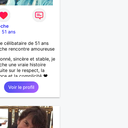
oche
-
51 ans
célibataire de 51 ans
che rencontre amoureuse
ionné, sincère et stable, je
che une vraie histoire
ite sur le respect, la
nce et la complicité ❤️
 les choses simples de la
Voir le profil
a nature, la mer, les
s authentiques et les
nes au grand cœur 🌊🌿
âlin et affectueux, j’adore
tits moments de tendresse
 calinous réguliers 😊❤️ La
e finit parfois par peser,
si tu es en Nouvelle-