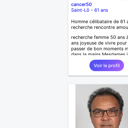
cancer50
Saint-Lô
-
61 ans
Homme célibataire de 61 
recherche rencontre amo
recherche femme 50 ans 
ans joyeuse de vivre pour
passer de bon moments m
dans la mains Mesdames j
attend de vous lire .
Voir le profil