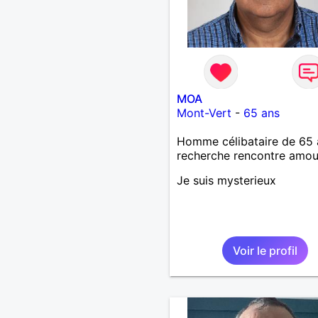
MOA
Mont-Vert
-
65 ans
Homme célibataire de 65 
recherche rencontre amo
Je suis mysterieux
Voir le profil