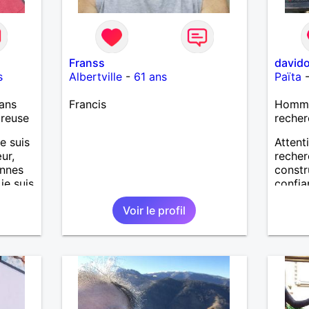
Franss
david
s
Albertville
-
61 ans
Païta
ans
Francis
Homme 
ureuse
recher
e suis
Attent
ur,
recher
onnes
constru
 je suis
confia
'aime
J’aime
Voir le profil
t
vie : l
 Je
moment
ureuse
person
Très c
les pe
et les
solitud
alors 