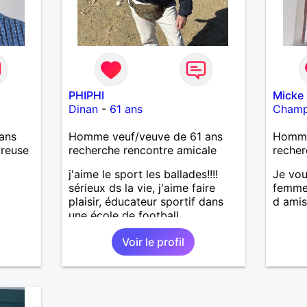
PHIPHI
Micke
Dinan
-
61 ans
Cham
ans
Homme veuf/veuve de 61 ans
Homme
ureuse
recherche rencontre amicale
recher
j'aime le sport les ballades!!!!
Je vou
sérieux ds la vie, j'aime faire
femme 
plaisir, éducateur sportif dans
d ami
une école de football .
Voir le profil