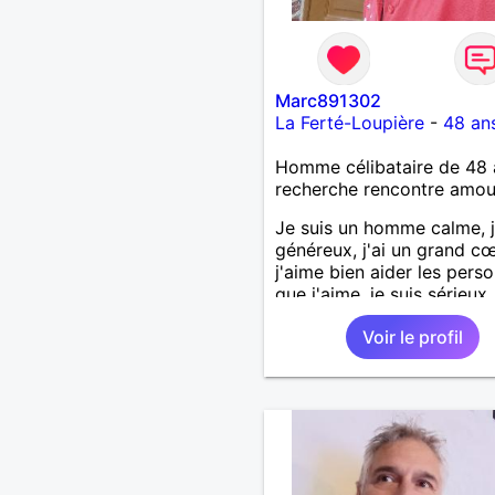
Marc891302
La Ferté-Loupière
-
48 an
Homme célibataire de 48 
recherche rencontre amo
Je suis un homme calme, j
généreux, j'ai un grand cœ
j'aime bien aider les pers
que j'aime, je suis sérieux,
sincère, je suis honnête, j
Voir le profil
pas qu'on joue avec moi e
j'aime pas les mensonges.
cherche une relation amo
et sérieuse.