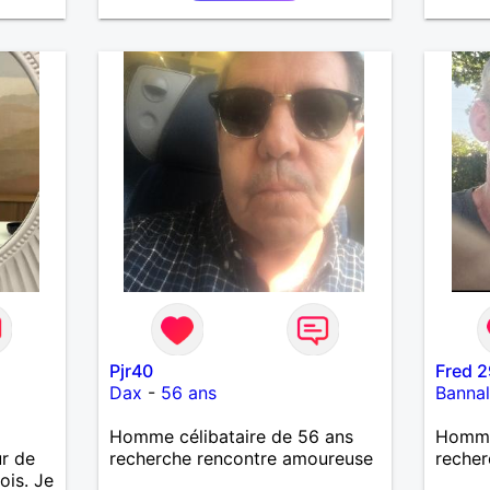
Pjr40
Fred 2
Dax
-
56 ans
Banna
Homme célibataire de 56 ans
Homme 
ur de
recherche rencontre amoureuse
recher
ois. Je