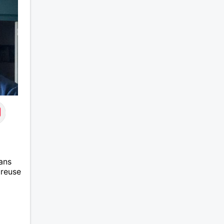
ans
ureuse