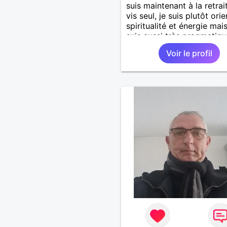
suis maintenant à la retrai
vis seul, je suis plutôt ori
spiritualité et énergie mais
suis aussi très pragmatiqu
un très bon bricoleur. J’ai
Voir le profil
douceur, la sensualité, le
partage . Je ne suis pas d
courant de pensée imposé
souhaite rencontrer une
personne pour partager,
expérimenté, découvrir
ensemble et se soutenir
mutuellement pour devenir
meilleur de soi-même et
rayonner l'amour. Je vis
actuellement dans le Lot m
compte m'installer à nouv
l'ile de la Réunion avant la
2026. Pierre