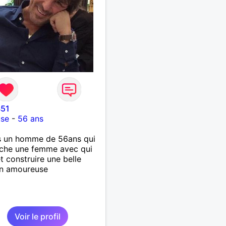
nie et que tu crois encore
mour vrai, prenons le
de discuter… et laissons
ir nous guider 🌹
451
use
-
56 ans
s un homme de 56ans qui
rche une femme avec qui
et construire une belle
on amoureuse
Voir le profil