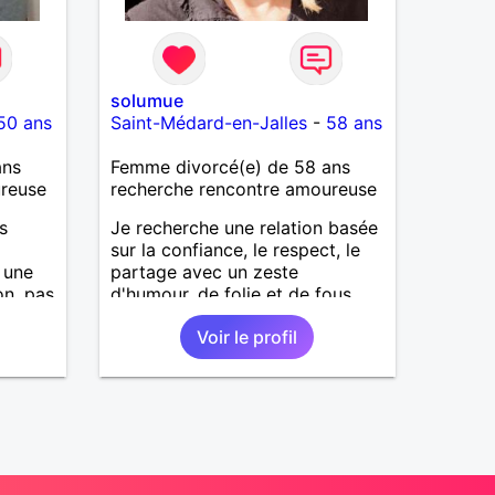
solumue
50 ans
Saint-Médard-en-Jalles
-
58 ans
ans
Femme divorcé(e) de 58 ans
ureuse
recherche rencontre amoureuse
s
Je recherche une relation basée
sur la confiance, le respect, le
 une
partage avec un zeste
on. pas
d'humour, de folie et de fous
que
rires.
Voir le profil
un