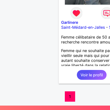
Garlinere
Saint-Médard-en-Jalles
-
Femme célibataire de 50 
recherche rencontre amo
Femme qui ne souhaite pa
vieillir seule mais qui pour
autant souhaite conserver
vraie liberté dans la relati
d'échangisme seulement 
Voir le profil
chacun puisse conserver 
espace vital
1