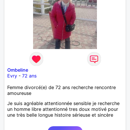
Ombeline
Evry
-
72 ans
Femme divorcé(e) de 72 ans recherche rencontre
amoureuse
Je suis agréable attentionnée sensible je recherche
un homme libre attentionné tres doux motivé pour
une très belle longue histoire sérieuse et sincère