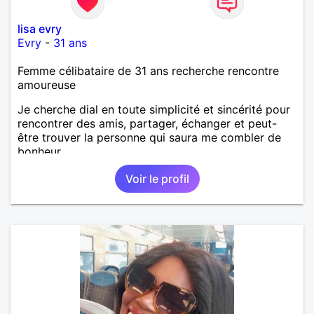
lisa evry
Evry
-
31 ans
Femme célibataire de 31 ans recherche rencontre
amoureuse
Je cherche dial en toute simplicité et sincérité pour
rencontrer des amis, partager, échanger et peut-
être trouver la personne qui saura me combler de
bonheur.
Voir le profil