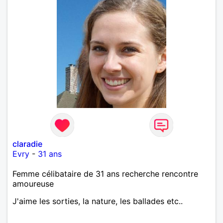
claradie
Evry
-
31 ans
Femme célibataire de 31 ans recherche rencontre
amoureuse
J'aime les sorties, la nature, les ballades etc..