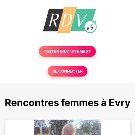
TESTER GRATUITEMENT
SE CONNECTER
Rencontres femmes à Evry